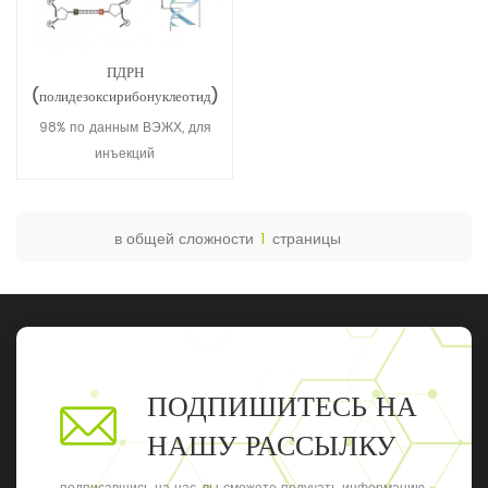
ПДРН
(полидезоксирибонуклеотид)
100403-24-5/9007-49-2
98% по данным ВЭЖХ, для
инъекций
в общей сложности
1
страницы
ПОДПИШИТЕСЬ НА
НАШУ РАССЫЛКУ